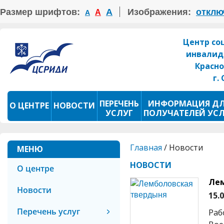
Размер шрифтов:
А
Изображения:
отклю
А
А
Центр со
инвалид
Красно
г.
ПЕРЕЧЕНЬ
ИНФОРМАЦИЯ Д
О ЦЕНТРЕ
НОВОСТИ
УСЛУГ
ПОЛУЧАТЕЛЕЙ УС
ПРОКАТ ТСР
ФОТОКОНКУРС
Главная
/
Новости
МЕНЮ
НОВОСТИ
О центре
Лем
Новости
15.
Перечень услуг
Раб