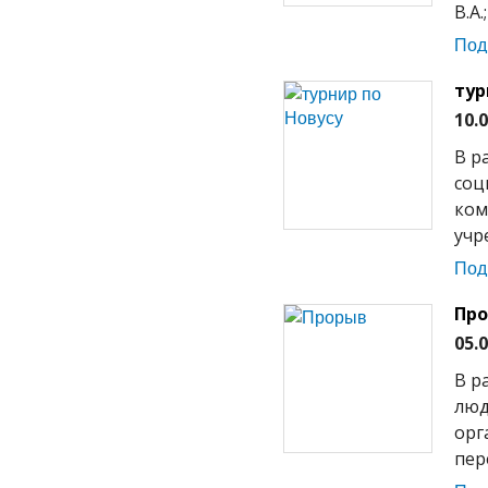
В.А.
Под
тур
10.
В р
соц
ком
учр
Под
Пр
05.
В р
люд
орг
пер