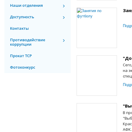
Наши отделения
Зан
Доступность
Подр
Контакты
Противодействие
коррупции
Прокат ТСР
"До
Сего
Фотоконкурс
на э
спец
Подр
"Вы
В пр
"Выб
Крас
АФК..