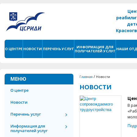
Цен
реабили
дет
Красног
г. С
ИНФОРМАЦИЯ ДЛЯ
О ЦЕНТРЕ
НОВОСТИ
ПЕРЕЧЕНЬ УСЛУГ
НАШИ ОТД
ПОЛУЧАТЕЛЕЙ УСЛУГ
/
Главная
Новости
МЕНЮ
НОВОСТИ
О центре
Цен
Новости
В ра
«Раб
Перечень услуг
моло
Подр
Информация для
получателей услуг