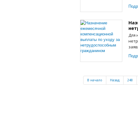
Подр
Наз
нет
Для 
нетр
заяв
Подр
В начало
Назад
248