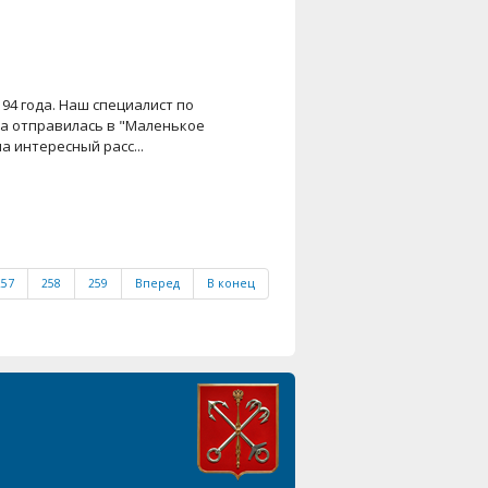
94 года. Наш специалист по
а отправилась в "Маленькое
а интересный расс...
257
258
259
Вперед
В конец