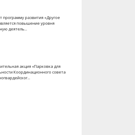
ет программу развития «Другое
 является повышение уровня
ую деятель...
нительная акция «Парковка для
льности Координационного совета
огвардейског...