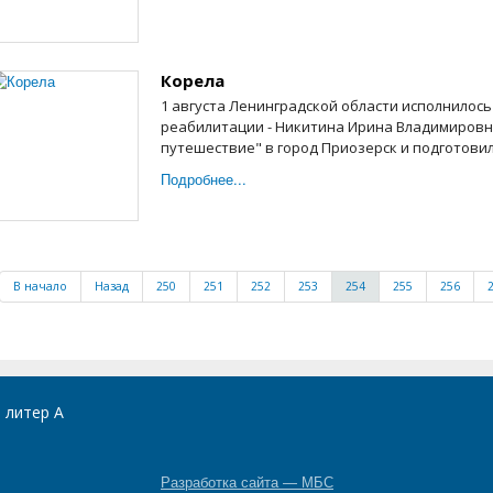
Корела
1 августа Ленинградской области исполнилось 
реабилитации - Никитина Ирина Владимировн
путешествие" в город Приозерск и подготовил
Подробнее...
В начало
Назад
250
251
252
253
254
255
256
, литер А
Разработка сайта — МБС