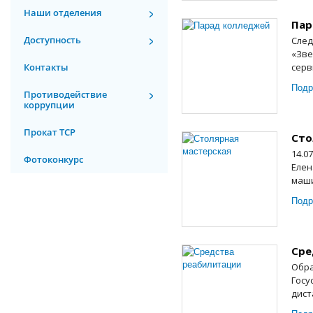
Наши отделения
Пар
Доступность
След
«Зве
Контакты
серв
Подр
Противодействие
коррупции
Прокат ТСР
Сто
14.0
Фотоконкурс
Елен
маши
Подр
Сре
Обра
Госу
дист