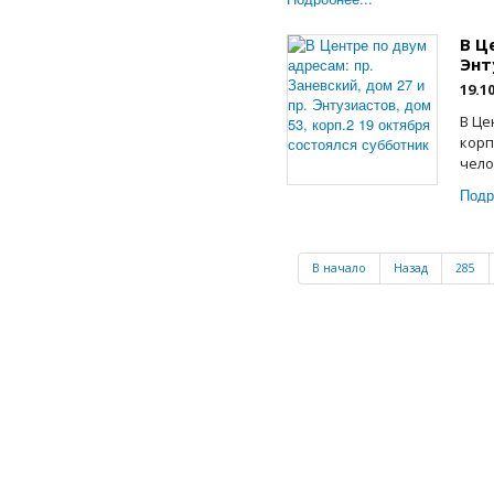
В Ц
Энт
19.1
В Це
корп
чело
Подр
В начало
Назад
285