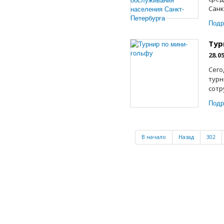
Санк
Подр
Тур
28.0
Сего
турн
сотр
Подр
В начало
Назад
302