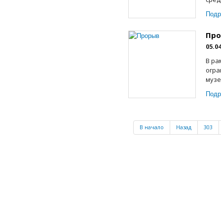
Подр
Про
05.0
В ра
огра
музе
Подр
В начало
Назад
303