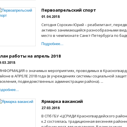
Первоапрельский спорт
01.04.2018
Сегодня Сорокин Юрий – реабилитант, передв
активно занимающийся разнообразными видам
место в чемпионате Санкт-Петербурга по бадм
Подробнее...
лан работы на апрель 2018
9.03.2018
НФОРМАЦИЯ о значимых мероприятиях, проводимых в Красногвард
айоне в АПРЕЛЕ 2018 года (в учреждениях системы социальной защи
аселения, подведомственных администрации района). ...
одробнее...
Ярмарка вакансий
27.03.2018
В СПб ГБУ «ЦСРИДИ Красногвардейского района»
к.2 состоялась традиционная весенняя район
рабочих мест для инвалидов. В рамках мног...