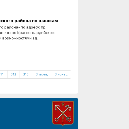
ского района по шашкам
о района» по адресу: пр.
первенство Красногвардейского
 возможностями зд...
311
312
313
Вперед
В конец