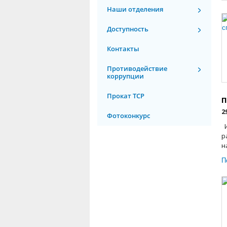
Наши отделения
Доступность
Контакты
Противодействие
коррупции
Прокат ТСР
П
2
Фотоконкурс
И
р
н
П