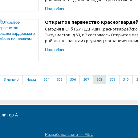
Подробнее...
Открытое первенство Красногвардей
Сегодня в СПб ГБУ «ЦСРИДИ Красногвардейског
Энтузиастов, д.53, к.2 состоялось Открытое 
района по шашкам среди лиц с ограниченными
Подробнее...
В начало
Назад
304
305
306
307
308
309
310
, литер А
Разработка сайта — МБС