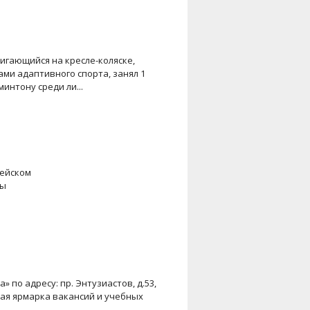
игающийся на кресле-коляске,
и адаптивного спорта, занял 1
интону среди ли...
ейском
ты
 по адресу: пр. Энтузиастов, д.53,
ная ярмарка вакансий и учебных