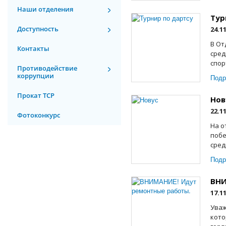
Наши отделения
Тур
Доступность
24.1
В От
Контакты
сред
спор
Противодействие
коррупции
Подр
Прокат ТСР
Нов
22.1
Фотоконкурс
На о
побе
сред
Подр
ВНИ
17.1
Уваж
кото