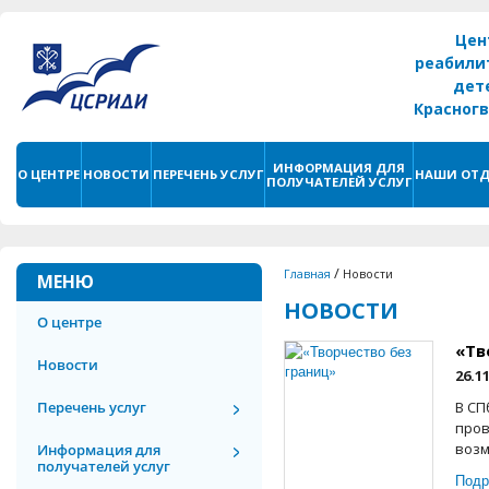
Цен
реабили
дет
Красног
г. С
ИНФОРМАЦИЯ ДЛЯ
О ЦЕНТРЕ
НОВОСТИ
ПЕРЕЧЕНЬ УСЛУГ
НАШИ ОТД
ПОЛУЧАТЕЛЕЙ УСЛУГ
/
Главная
Новости
МЕНЮ
НОВОСТИ
О центре
«Тв
Новости
26.1
Перечень услуг
В СП
пров
возм
Информация для
получателей услуг
Подр