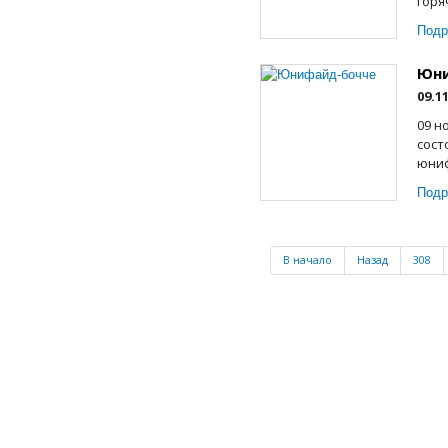
горя
Подр
Юни
09.1
09 н
сост
юниф
Подр
В начало
Назад
308