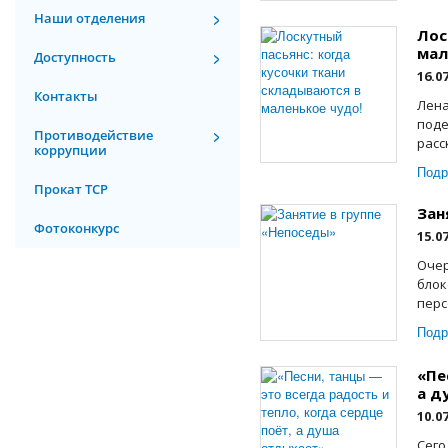
Наши отделения
Лос
мал
Доступность
16.0
Контакты
Лена
поде
Противодействие
расс
коррупции
Подр
Прокат ТСР
Зан
Фотоконкурс
15.0
Очер
блок
перс
Подр
«Пе
а д
10.0
Сего