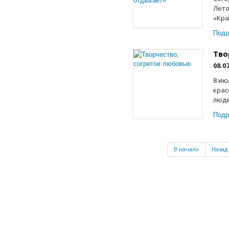
Лето
«Кра
Подр
Тво
08.0
8 ию
крас
люде
Подр
В начало
Назад