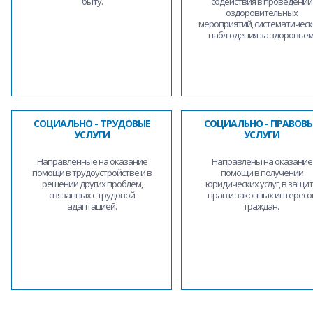
быту.
содействия в проведении
оздоровительных
мероприятий, систематическ
наблюдения за здоровьем
СОЦИАЛЬНО - ТРУДОВЫЕ
СОЦИАЛЬНО - ПРАВОВ
УСЛУГИ
УСЛУГИ
Направленные на оказание
Направлены на оказание
помощи в трудоустройстве и в
помощи в получении
решении других проблем,
юридических услуг, в защи
связанных с трудовой
прав и законных интересо
адаптацией.
граждан.