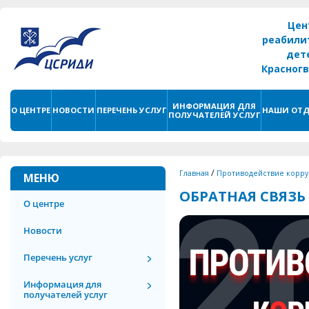
Цен
реабили
дет
Красног
г. С
ИНФОРМАЦИЯ ДЛЯ
О ЦЕНТРЕ
НОВОСТИ
ПЕРЕЧЕНЬ УСЛУГ
НАШИ ОТД
ПОЛУЧАТЕЛЕЙ УСЛУГ
/
Главная
Противодействие корр
МЕНЮ
ОБРАТНАЯ СВЯЗЬ
О центре
Новости
Перечень услуг
Информация для
получателей услуг