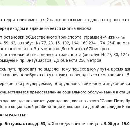
а территории имеются 2 парковочных места для автотранспотр
еред входом в здание имеется кнопка вызова.
т остановки общественного транспорта (трамвай «Чижик» №
4, 59, 63; автобус № 77, 28, 15, 102, 164, 169.234, 174, 264) до ос
аставников и пр. Энтузиастов. До объекта 670 метров.
т остановки общественного транспорта (автобус № 27, 30, 124) 
оммуны и пр. Энтузиастов. До объекта 250 метров.
есь путь проходит по выделенному пешеходному пути, время дв
анижения поребрика отсутствуют, перепад высот составляет 15-
ерекрестки регулируемые, оборудованы таймером и звуковой си
существляется предоставление социального обслуживания в стац
а здании, где находится учреждение, висит вывеска "Санкт-Петерб
Центр социальной реабилитации инвалидов и детей-инвалидов Крас
АСЫ РАБОТЫ:
р. Энтузиастов, д. 53, к.2
понедельник-пятница
с 9.00 до 19.0