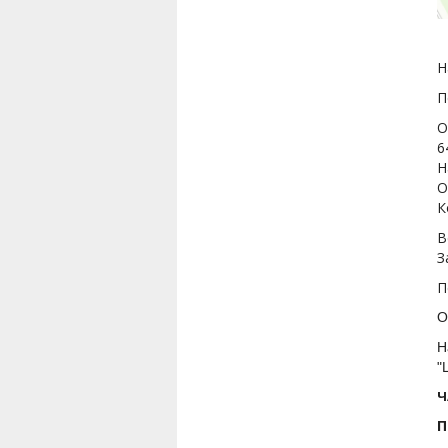
Н
П
О
6
Н
О
К
В
З
П
О
Н
"
Ч
П