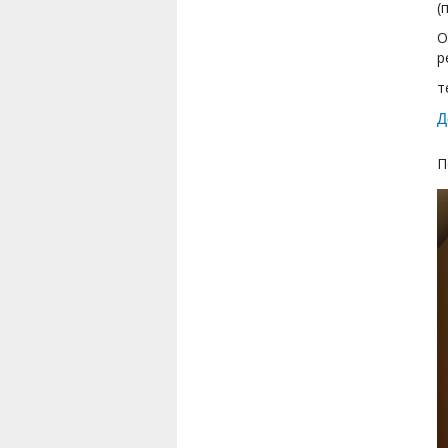
(
О
р
т
Д
П