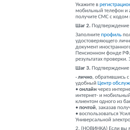
Укажите в
регистрацио
мобильный телефон и а
получите СМС с кодом
Шаг 2.
Подтверждение 
Заполните
профиль
пол
удостоверяющего личн
документ иностранного
Пенсионном фонде РФ.
результатах проверки. 
Шаг 3.
Подтверждение 
•
лично
, обратившись 
удобный
Центр обслу
•
онлайн
через интерн
интернет- и мобильны
клиентом одного из ба
•
почтой
, заказав пол
• воспользоваться Ус
Универсальной электро
2. (НОВИНКА) Если вы 