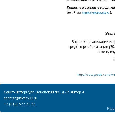
Пишите и звоните в редакци
до 18:00
).
fsspb@spbdnevnik.ru
Ува
В целях организации ин
средств реабилитации
(ТС
анкету из
https://docs.google.com/f
Санкт-Петербург, Заневский пр., д.27, литер А
secrcsr@krcsr532.ru
+7 (812) 577 71 72
Разр