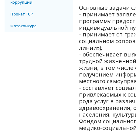
коррупции
Основные задачи с
- принимает заявл
Прокат ТСР
программу предоста
Фотоконкурс
индивидуальной ну
- принимает от гр
социальном сопров
линии»);
- обеспечивает вы
трудной жизненной
жизни, в том числе 
получением информ
местного самоупра
- составляет соци
привлекаемых к со
рода услуг в разли
здравоохранения, о
населения, культу
Фондом социальног
медико-социальной 