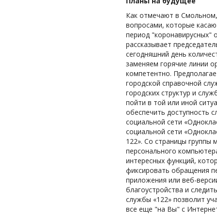
Планы на будущее
Как отмечают в Смольном,
вопросами, которые касают
период "коронавирусных" о
рассказывает председатель
сегодняшний день количест
заменяем горячие линии о
компетентно. Предполагае
городской справочной слу
городских структур и служ
пойти в той или иной ситу
обеспечить доступность сл
социальной сети «Одноклас
социальной сети «Одноклас
122». Со страницы группы 
персонального компьютера
интересных функций, кото
фиксировать обращения пе
приложения или веб-верси
благоустройства и следит
службы «122» позволит уч
все еще "на Вы" с Интерне