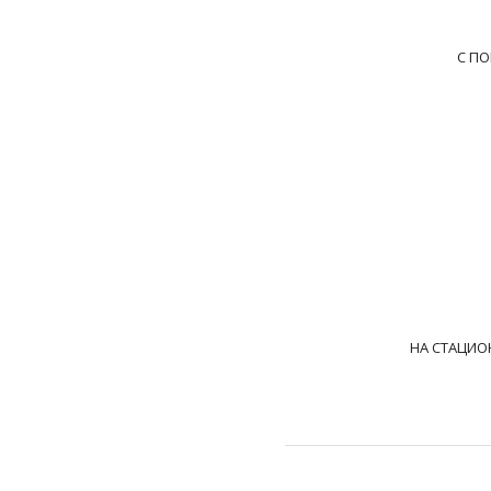
С П
НА СТАЦИО