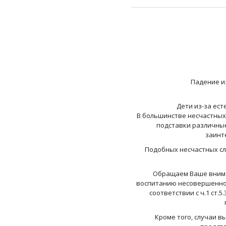
Падение из 
Дети из-за есте
В большинстве несчастных 
подставки различные
заинт
Подобных несчастных случ
Обращаем Ваше внимание
воспитанию несовершеннол
соответствии с ч.1 ст
Кроме того, случаи вып