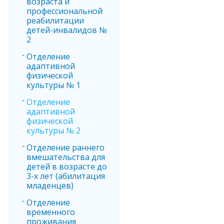
возраста и
профессиональной
реабилитации
детей-инвалидов №
2
Отделение
адаптивной
физической
культуры № 1
Отделение
адаптивной
физической
культуры № 2
Отделение раннего
вмешательства для
детей в возрасте до
3-х лет (абилитация
младенцев)
Отделение
временного
проживания