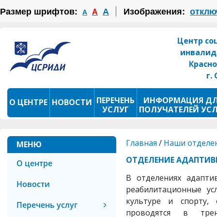
Размер шрифтов:
А
Изображения:
отклю
А
А
Центр со
инвалид
Красно
г.
ПЕРЕЧЕНЬ
ИНФОРМАЦИЯ Д
О ЦЕНТРЕ
НОВОСТИ
УСЛУГ
ПОЛУЧАТЕЛЕЙ УС
ПРОКАТ ТСР
ФОТОКОНКУРС
Главная
/
Наши отделе
МЕНЮ
ОТДЕЛЕНИЕ АДАПТИВ
О центре
В отделениях адапти
Новости
реабилитационные ус
культуре и спорту, 
Перечень услуг
проводятся в трен