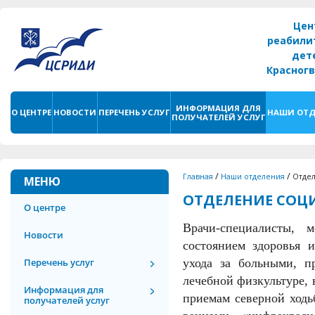
Цен
реабили
дет
Красног
г. С
ИНФОРМАЦИЯ ДЛЯ
О ЦЕНТРЕ
НОВОСТИ
ПЕРЕЧЕНЬ УСЛУГ
НАШИ ОТД
ПОЛУЧАТЕЛЕЙ УСЛУГ
/
/
Главная
Наши отделения
Отдел
МЕНЮ
ОТДЕЛЕНИЕ СОЦ
О центре
Врачи-специалисты, 
Новости
состоянием здоровья 
Перечень услуг
ухода за больными, п
лечебной физкультуре, 
Информация для
приемам северной ходь
получателей услуг