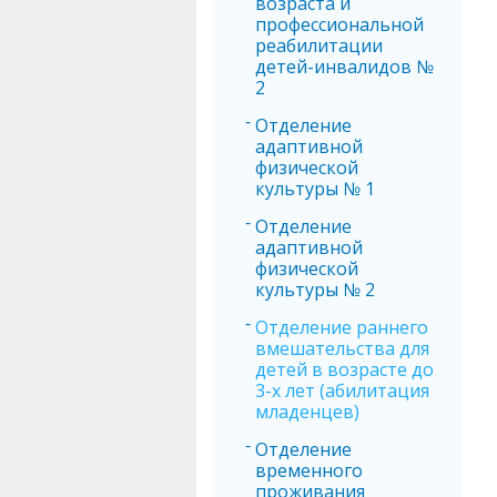
возраста и
профессиональной
реабилитации
детей-инвалидов №
2
Отделение
адаптивной
физической
культуры № 1
Отделение
адаптивной
физической
культуры № 2
Отделение раннего
вмешательства для
детей в возрасте до
3-х лет (абилитация
младенцев)
Отделение
временного
проживания