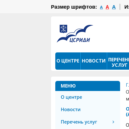
Размер шрифтов:
А
И
А
А
ПЕРЕЧЕН
О ЦЕНТРЕ
НОВОСТИ
УСЛУГ
ПРОКАТ ТСР
ФОТОКОНКУРС
Г
МЕНЮ
О
О центре
м
О
Новости
(
Перечень услуг
О