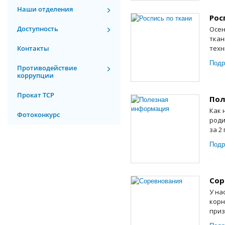
Наши отделения
Рос
Доступность
Осен
ткан
Контакты
техн
Подр
Противодействие
коррупции
Прокат ТСР
Пол
Как 
Фотоконкурс
роди
за 2
Подр
Сор
У на
корн
приз