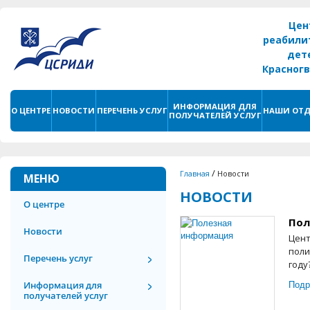
Цен
реабили
дет
Красног
г. С
ИНФОРМАЦИЯ ДЛЯ
О ЦЕНТРЕ
НОВОСТИ
ПЕРЕЧЕНЬ УСЛУГ
НАШИ ОТД
ПОЛУЧАТЕЛЕЙ УСЛУГ
/
Главная
Новости
МЕНЮ
НОВОСТИ
О центре
Пол
Новости
Цент
поли
Перечень услуг
году
Подр
Информация для
получателей услуг