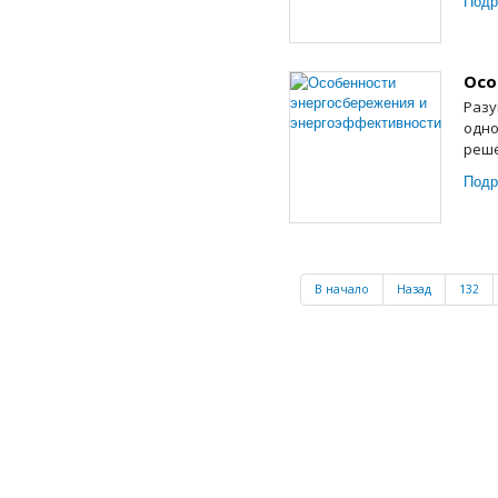
Подр
Осо
Разу
одно
реше
Подр
В начало
Назад
132