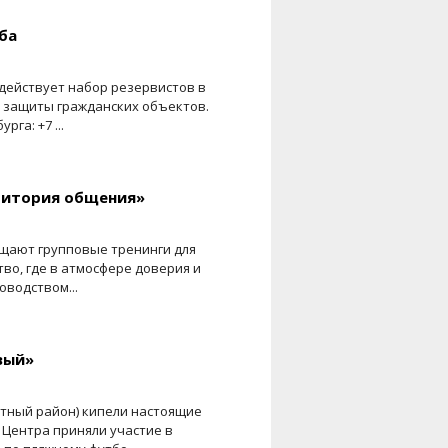
ба
 действует набор резервистов в
 защиты гражданских объектов.
га: +7 ...
ритория общения»
ещают групповые тренинги для
во, где в атмосфере доверия и
водством...
вый»
ртный район) кипели настоящие
 Центра приняли участие в