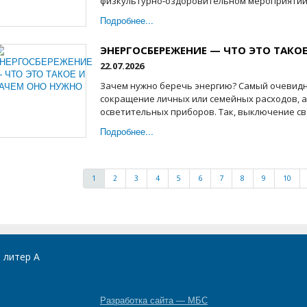
физкультурно‑оздоровительном мероприятии 
Подробнее...
ЭНЕРГОСБЕРЕЖЕНИЕ — ЧТО ЭТО ТАКО
22.07.2026
Зачем нужно беречь энергию? Самый очевид
сокращение личных или семейных расходов, а
осветительных приборов. Так, выключение све
Подробнее...
1
2
3
4
5
6
7
8
9
10
, литер А
Разработка сайта — МБС