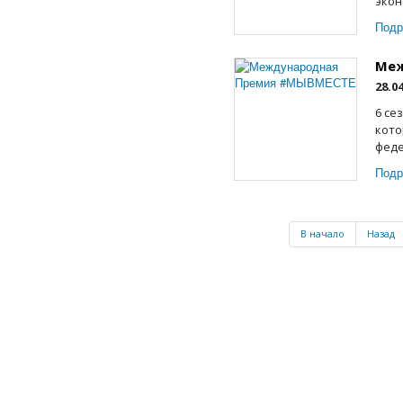
экон
Подр
Меж
28.0
6 се
кото
феде
Подр
В начало
Назад