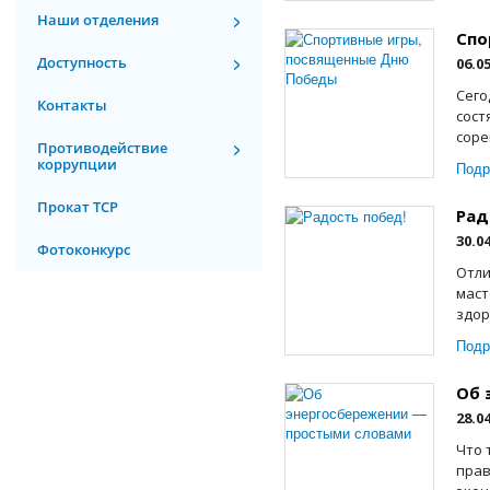
Наши отделения
Спо
Доступность
06.0
Сего
Контакты
сост
соре
Противодействие
коррупции
Подр
Прокат ТСР
Рад
30.0
Фотоконкурс
Отли
маст
здор
Подр
Об 
28.0
Что 
прав