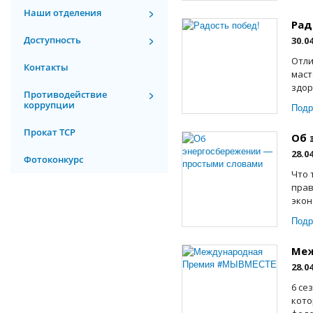
Наши отделения
Рад
Доступность
30.0
Отли
Контакты
маст
здор
Противодействие
коррупции
Подр
Прокат ТСР
Об 
28.0
Фотоконкурс
Что 
прав
экон
Подр
Меж
28.0
6 се
кото