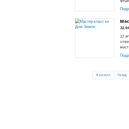
феде
Подр
Мас
22.0
22 а
отве
маст
Подр
В начало
Назад