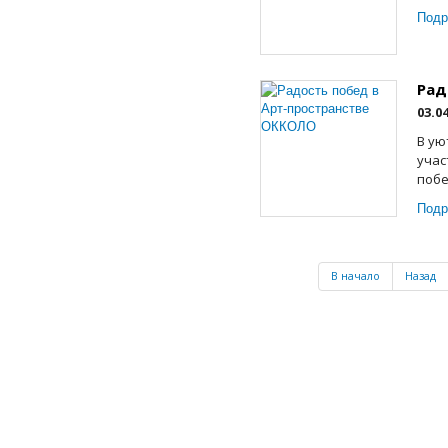
Подр
Рад
03.0
В ую
учас
побе
Подр
В начало
Назад