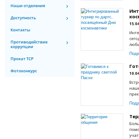
Наши отделения
Инт
кос
Доступность
15.0
Контакты
Инте
сего
Противодействие
люби
коррупции
Подр
Прокат ТСР
Гот
Фотоконкурс
10.0
Встр
наше
прек
Подр
Тер
Боль
помо
учат