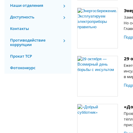
Наши отделения
Эне
Доступность
Заме
Но с
Контакты
Глав
Подр
Противодействие
коррупции
Прокат ТСР
29 
Ежег
Фотоконкурс
инсу
в ми
Подр
«До
Пров
тёпл
прис