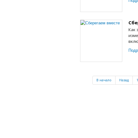
Подр
Сбе
Как 
изме
вклю
Подр
В начало
Назад