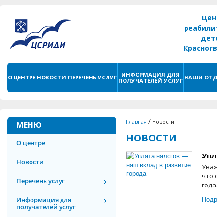
Цен
реабили
дет
Красног
г. С
ИНФОРМАЦИЯ ДЛЯ
О ЦЕНТРЕ
НОВОСТИ
ПЕРЕЧЕНЬ УСЛУГ
НАШИ ОТД
ПОЛУЧАТЕЛЕЙ УСЛУГ
/
Главная
Новости
МЕНЮ
НОВОСТИ
О центре
Упл
Новости
Уваж
что 
Перечень услуг
года
Подр
Информация для
получателей услуг