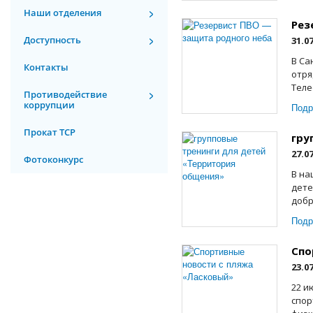
Наши отделения
Рез
Доступность
31.0
В Са
Контакты
отря
Теле
Противодействие
коррупции
Подр
Прокат ТСР
гру
27.0
Фотоконкурс
В на
дете
добр
Подр
Спо
23.0
22 и
спор