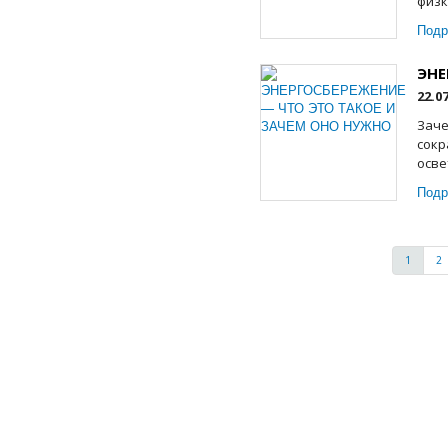
физк
Подр
ЭНЕ
22.0
Заче
сокр
осве
Подр
1
2