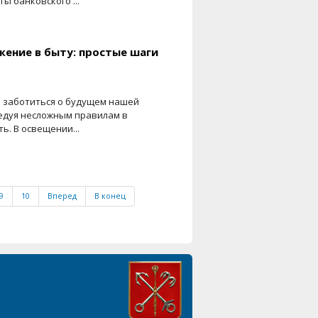
ы банковского ...
жение в быту: простые шаги
и заботиться о будущем нашей
ледуя несложным правилам в
ь. В освещении...
9
10
Вперед
В конец