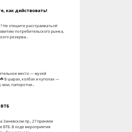
е, как действовать!
? Не спешите расстраиваться!
азвитию потребительского рынка,
ого резерва...
ительное место — музей
☘️ В шарах, колбах и куполах —
 мхи, папоротни...
 ВТБ
а Заневском пр., 27 приняли
е ВТБ. В ходе мероприятия