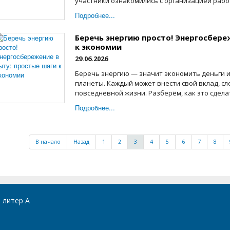
участники ознакомились с организацией работ
Подробнее...
Беречь энергию просто! Энергосбере
к экономии
29.06.2026
Беречь энергию — значит экономить деньги 
планеты. Каждый может внести свой вклад, с
повседневной жизни. Разберём, как это сделат
Подробнее...
В начало
Назад
1
2
3
4
5
6
7
8
, литер А