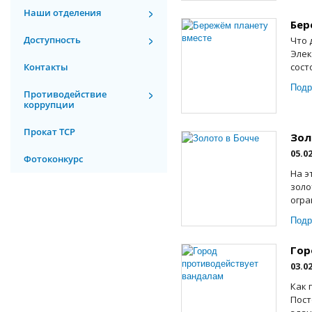
Наши отделения
Бер
Доступность
Что 
Элек
Контакты
сост
Подр
Противодействие
коррупции
Прокат ТСР
Зол
05.0
Фотоконкурс
На э
золо
огра
Подр
Гор
03.0
Как 
Пост