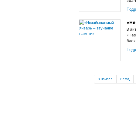
здан
Подр
«Не
В ак
«Нез
блок
Подр
В начало
Назад