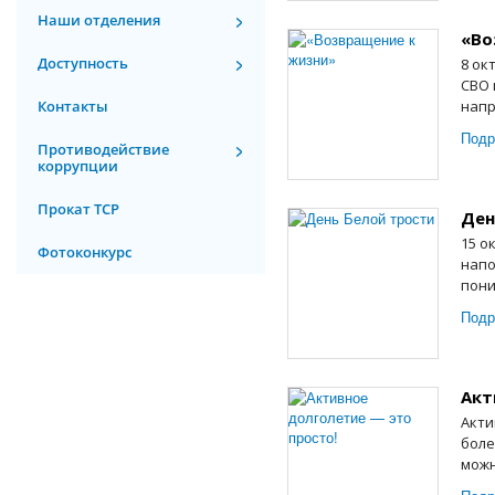
Наши отделения
«Во
Доступность
8 ок
СВО 
Контакты
напр
Подр
Противодействие
коррупции
Прокат ТСР
Ден
15 о
Фотоконкурс
напо
пони
Подр
Акт
Акти
боле
можн