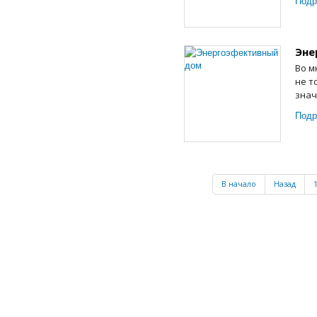
Подр
Эне
Во м
не т
знач
Подр
В начало
Назад