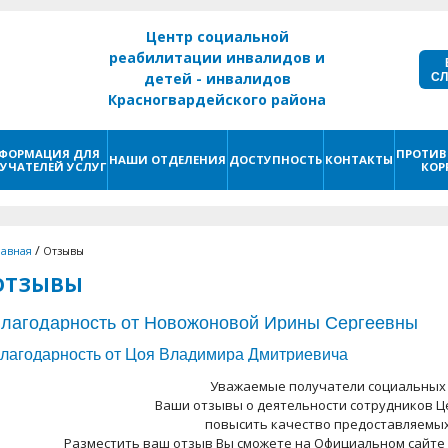
Центр социальной
реабилитации инвалидов и
С
детей - инвалидов
Красногвардейского района
г. Санкт - Петербург
ФОРМАЦИЯ ДЛЯ
ПРОТИВ
НАШИ ОТДЕЛЕНИЯ
ДОСТУПНОСТЬ
КОНТАКТЫ
УЧАТЕЛЕЙ УСЛУГ
КОР
/
лавная
Отзывы
ОТЗЫВЫ
лагодарность от Новожоновой Ирины Сергеевны
лагодарность от Цоя Владимира Дмитриевича
Уважаемые получатели социальных у
Ваши отзывы о деятельности сотрудников Ц
повысить качество предоставляемых 
Разместить ваш отзыв Вы сможете на Официальном сайте