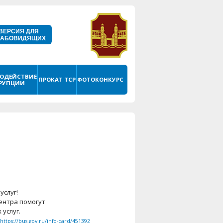
ВЕРСИЯ ДЛЯ
ЛАБОВИДЯЩИХ
ОДЕЙСТВИЕ
ПРОКАТ ТСР
ФОТОКОНКУРС
РУПЦИИ
слуг!
ентра помогут
услуг.
https://bus.gov.ru/info-card/451392