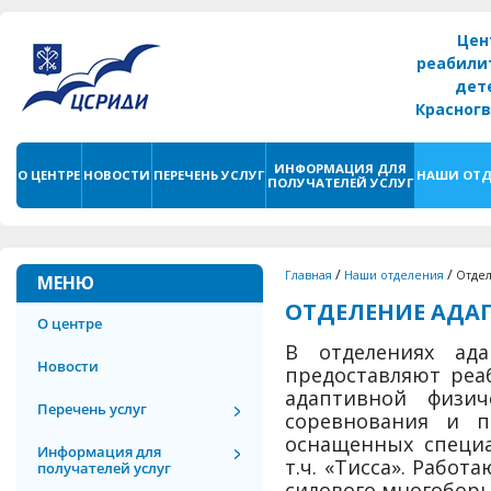
Цен
реабили
дет
Красног
г. С
ИНФОРМАЦИЯ ДЛЯ
О ЦЕНТРЕ
НОВОСТИ
ПЕРЕЧЕНЬ УСЛУГ
НАШИ ОТД
ПОЛУЧАТЕЛЕЙ УСЛУГ
/
/
Главная
Наши отделения
Отдел
МЕНЮ
ОТДЕЛЕНИЕ АДА
О центре
В отделениях ад
Новости
предоставляют реа
адаптивной физич
Перечень услуг
соревнования и п
оснащенных специ
Информация для
т.ч. «Тисса». Работ
получателей услуг
силового многоборь