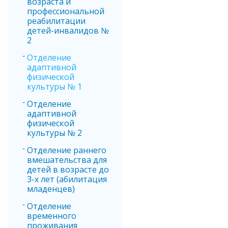
возраста и
профессиональной
реабилитации
детей-инвалидов №
2
Отделение
адаптивной
физической
культуры № 1
Отделение
адаптивной
физической
культуры № 2
Отделение раннего
вмешательства для
детей в возрасте до
3-х лет (абилитация
младенцев)
Отделение
временного
проживания