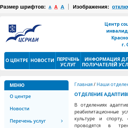
Размер шрифтов:
А
Изображения:
отклю
А
А
Центр со
инвалид
Красно
г.
ПЕРЕЧЕНЬ
ИНФОРМАЦИЯ Д
О ЦЕНТРЕ
НОВОСТИ
УСЛУГ
ПОЛУЧАТЕЛЕЙ УС
ПРОКАТ ТСР
ФОТОКОНКУРС
Главная
/
Наши отделе
МЕНЮ
ОТДЕЛЕНИЕ АДАПТИВ
О центре
В отделениях адапти
Новости
реабилитационные ус
культуре и спорту, 
Перечень услуг
проводятся в трен