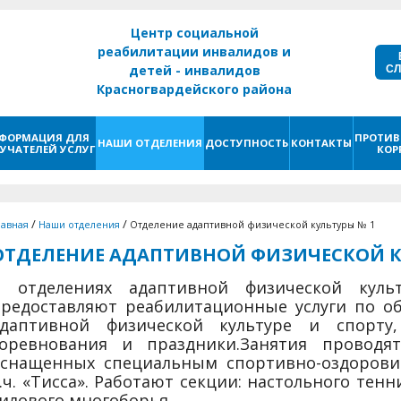
Центр социальной
реабилитации инвалидов и
С
детей - инвалидов
Красногвардейского района
г. Санкт - Петербург
ФОРМАЦИЯ ДЛЯ
ПРОТИВ
НАШИ ОТДЕЛЕНИЯ
ДОСТУПНОСТЬ
КОНТАКТЫ
УЧАТЕЛЕЙ УСЛУГ
КОР
/
/
лавная
Наши отделения
Отделение адаптивной физической культуры № 1
ОТДЕЛЕНИЕ АДАПТИВНОЙ ФИЗИЧЕСКОЙ К
В отделениях адаптивной физической кул
редоставляют реабилитационные услуги по об
адаптивной физической культуре и спорту
соревнования и праздники.
Занятия проводят
оснащенных специальным спортивно-оздорови
.ч. «Тисса». Работают секции: настольного тенн
илового многоборья.