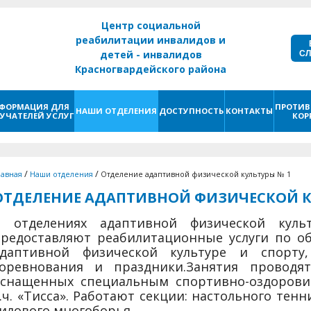
Центр социальной
реабилитации инвалидов и
С
детей - инвалидов
Красногвардейского района
г. Санкт - Петербург
ФОРМАЦИЯ ДЛЯ
ПРОТИВ
НАШИ ОТДЕЛЕНИЯ
ДОСТУПНОСТЬ
КОНТАКТЫ
УЧАТЕЛЕЙ УСЛУГ
КОР
/
/
лавная
Наши отделения
Отделение адаптивной физической культуры № 1
ОТДЕЛЕНИЕ АДАПТИВНОЙ ФИЗИЧЕСКОЙ К
В отделениях адаптивной физической кул
редоставляют реабилитационные услуги по об
адаптивной физической культуре и спорту
соревнования и праздники.
Занятия проводят
оснащенных специальным спортивно-оздорови
.ч. «Тисса». Работают секции: настольного тенн
илового многоборья.