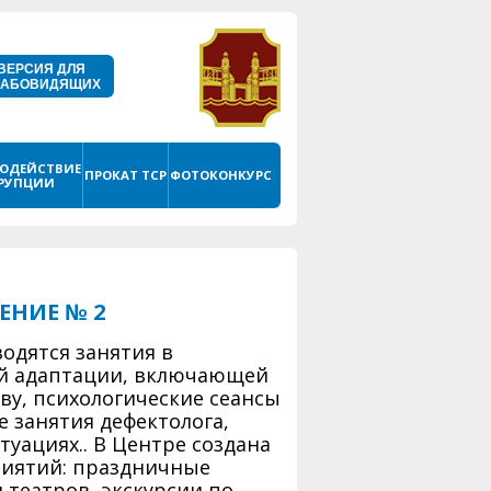
ВЕРСИЯ ДЛЯ
ЛАБОВИДЯЩИХ
ОДЕЙСТВИЕ
ПРОКАТ ТСР
ФОТОКОНКУРС
РУПЦИИ
НИЕ № 2
одятся занятия в
й адаптации, включающей
ву, психологические сеансы
 занятия дефектолога,
уациях.. В Центре создана
иятий: праздничные
 театров, экскурсии по