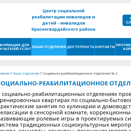
Центр социальной
реабилитации инвалидов и
С
детей - инвалидов
Красногвардейского района
г. Санкт - Петербург
ФОРМАЦИЯ ДЛЯ
ПРОТИВ
НАШИ ОТДЕЛЕНИЯ
ДОСТУПНОСТЬ
КОНТАКТЫ
УЧАТЕЛЕЙ УСЛУГ
КОР
/
/
лавная
Наши отделения
Социально-реабилитационное отделение № 2
СОЦИАЛЬНО-РЕАБИЛИТАЦИОННОЕ ОТДЕЛЕ
 социально-реабилитационных отделениях пров
ренировочных квартирах по социально-бытово
рактические занятия по кулинарии и домоводст
елаксации в сенсорной комнате, коррекционные
азвивающие ролевые игры в проектируемых сит
истема традиционных социокультурных меропр
ечера, концерты, конкурсы, посещение музеев и