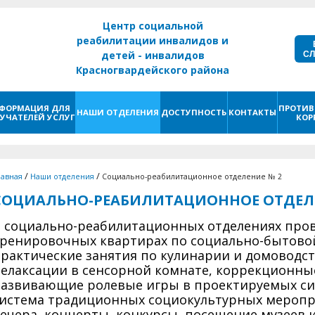
Центр социальной
реабилитации инвалидов и
С
детей - инвалидов
Красногвардейского района
г. Санкт - Петербург
ФОРМАЦИЯ ДЛЯ
ПРОТИВ
НАШИ ОТДЕЛЕНИЯ
ДОСТУПНОСТЬ
КОНТАКТЫ
УЧАТЕЛЕЙ УСЛУГ
КОР
/
/
лавная
Наши отделения
Социально-реабилитационное отделение № 2
СОЦИАЛЬНО-РЕАБИЛИТАЦИОННОЕ ОТДЕЛЕ
 социально-реабилитационных отделениях пров
ренировочных квартирах по социально-бытово
рактические занятия по кулинарии и домоводст
елаксации в сенсорной комнате, коррекционные
азвивающие ролевые игры в проектируемых сит
истема традиционных социокультурных меропр
ечера, концерты, конкурсы, посещение музеев и