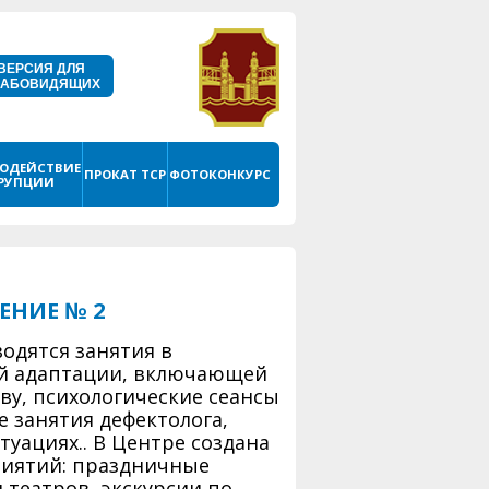
ВЕРСИЯ ДЛЯ
ЛАБОВИДЯЩИХ
ОДЕЙСТВИЕ
ПРОКАТ ТСР
ФОТОКОНКУРС
РУПЦИИ
НИЕ № 2
одятся занятия в
й адаптации, включающей
ву, психологические сеансы
 занятия дефектолога,
уациях.. В Центре создана
иятий: праздничные
 театров, экскурсии по