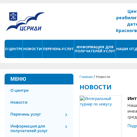
Цен
реабили
дет
Красног
г. С
ИНФОРМАЦИЯ ДЛЯ
О ЦЕНТРЕ
НОВОСТИ
ПЕРЕЧЕНЬ УСЛУГ
НАШИ ОТД
ПОЛУЧАТЕЛЕЙ УСЛУГ
/
Главная
Новости
МЕНЮ
НОВОСТИ
О центре
Инт
Новости
Наши
инва
Перечень услуг
сред
Подр
Информация для
получателей услуг