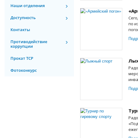
Наши отделения
«Ар
Доступность
Сего
по и
Контакты
пого
Подр
Противодействие
коррупции
Прокат ТСР
Лыж
Радо
Фотоконкурс
меро
инва
Подр
Тур
Радо
«Под
ежег