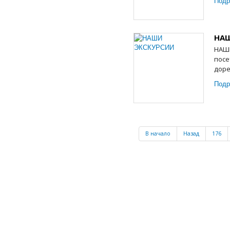
Подр
НА
НАШИ
посе
доре
Подр
В начало
Назад
176