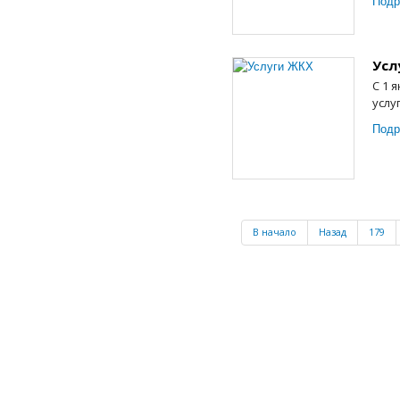
Подр
Усл
С 1 
услу
Подр
В начало
Назад
179