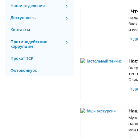
Наши отделения
"Чт
Доступность
Нель
блок
Контакты
изуч
Подр
Противодействие
коррупции
Прокат ТСР
Нас
Вчер
Фотоконкурс
тенн
Олим
Подр
Наш
Музе
напо
мир 