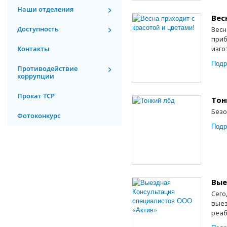
Наши отделения
Вес
Доступность
Весн
приб
Контакты
изго
Подр
Противодействие
коррупции
Прокат ТСР
Тон
Безо
Фотоконкурс
Подр
Вые
Сего
выез
реаб