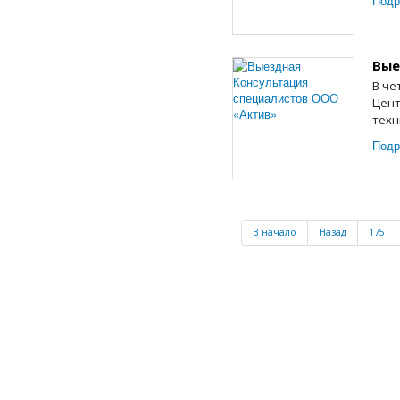
Подр
Вые
В че
Цент
техн
Подр
В начало
Назад
175