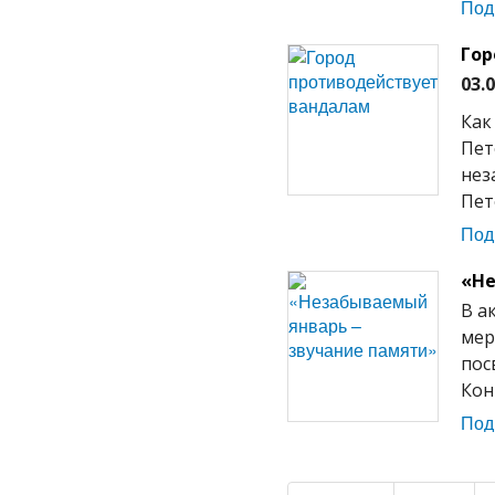
Под
Гор
03.
Как
Пет
нез
Пет
Под
«Не
В а
мер
пос
Кон
Под