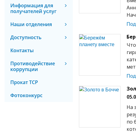
Вме
Информация для
Анн
получателей услуг
Нач
Под
Наши отделения
Бер
Доступность
Что
Контакты
гир
кат
Противодействие
мет
коррупции
Под
Прокат ТСР
Зол
Фотоконкурс
05.
На 
рез
по 
кот