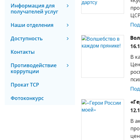
«Ку
Информация для
про
получателей услуг
ЦСР
Под
Наши отделения
Вол
Доступность
16.
Контакты
В к
Цен
Противодействие
коррупции
рос
пси
Прокат ТСР
Под
Фотоконкурс
«Ге
12.
В а
про
цен