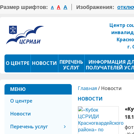
Размер шрифтов:
А
Изображения:
отклю
А
А
Центр со
инвалид
Красно
г.
ПЕРЕЧЕНЬ
ИНФОРМАЦИЯ Д
О ЦЕНТРЕ
НОВОСТИ
УСЛУГ
ПОЛУЧАТЕЛЕЙ УС
ПРОКАТ ТСР
ФОТОКОНКУРС
Главная
/
Новости
МЕНЮ
НОВОСТИ
О центре
«Ку
Новости
18.
Перечень услуг
фот