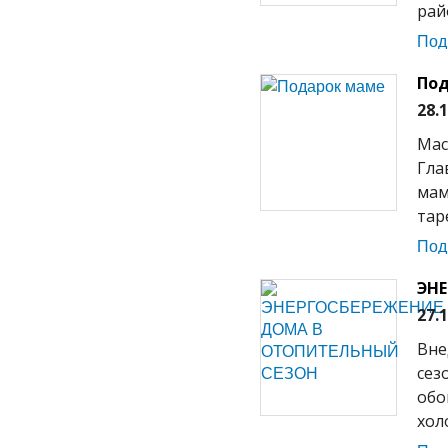
рай
Под
Под
28.
Мас
Гла
мам
тар
Под
ЭН
27.
Вне
сез
обо
хол