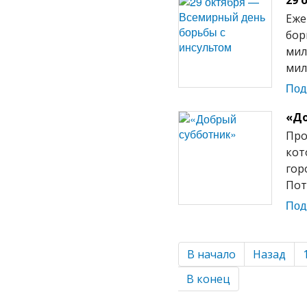
29 
Еже
бор
мил
мил
Под
«До
Про
кот
гор
Пот
Под
В начало
Назад
В конец