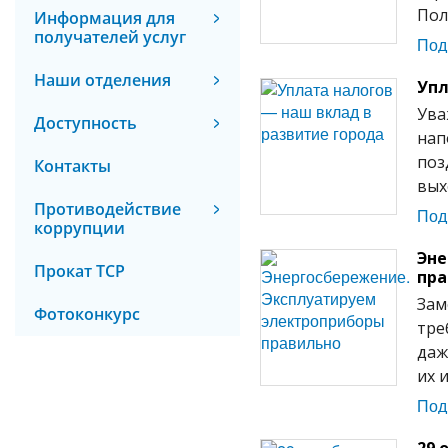
Пол
Информация для
получателей услуг
Под
Наши отделения
Упл
Ува
Доступность
нап
поз
Контакты
вых
Противодействие
Под
коррупции
Эне
Прокат ТСР
пра
Зам
Фотоконкурс
тре
даж
их 
Под