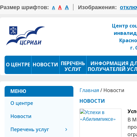
Размер шрифтов:
А
Изображения:
отклю
А
А
Центр со
инвалид
Красно
г.
ПЕРЕЧЕНЬ
ИНФОРМАЦИЯ Д
О ЦЕНТРЕ
НОВОСТИ
УСЛУГ
ПОЛУЧАТЕЛЕЙ УС
ПРОКАТ ТСР
ФОТОКОНКУРС
Главная
/
Новости
МЕНЮ
НОВОСТИ
О центре
Усп
Новости
В М
про
Перечень услуг
огр