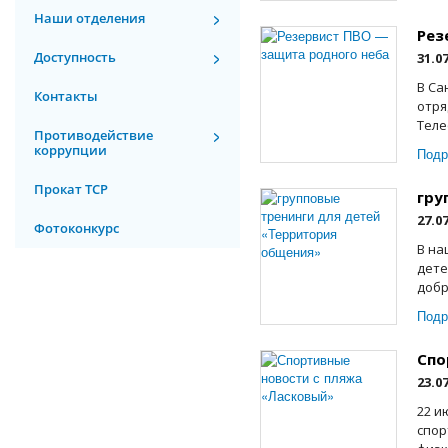
Наши отделения
Рез
Доступность
31.0
В Са
Контакты
отря
Теле
Противодействие
коррупции
Подр
Прокат ТСР
гру
27.0
Фотоконкурс
В на
дете
добр
Подр
Спо
23.0
22 и
спор