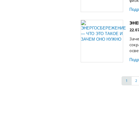
физк
Подр
ЭНЕ
22.0
Заче
сокр
осве
Подр
1
2