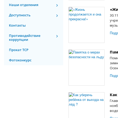
Наши отделения
«Жи
Доступность
30.1
учре
Контакты
музы
Подр
Противодействие
коррупции
Прокат ТСР
Пам
Помн
Фотоконкурс
зимн
Осен
Подр
Как
Глав
нояб
водо