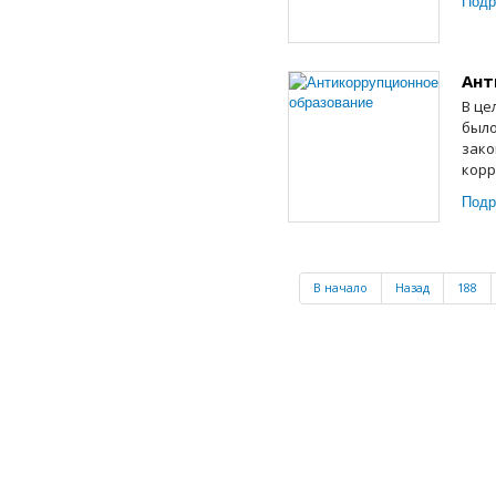
Подр
Ант
В це
было
зако
корр
Подр
В начало
Назад
188