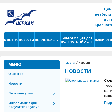
Цен
реабили
дет
Красног
г. С
ИНФОРМАЦИЯ ДЛЯ
О ЦЕНТРЕ
НОВОСТИ
ПЕРЕЧЕНЬ УСЛУГ
НАШИ ОТД
ПОЛУЧАТЕЛЕЙ УСЛУГ
/
Главная
Новости
МЕНЮ
НОВОСТИ
О центре
Сюр
Новости
Твор
мате
Перечень услуг
наше
Подр
Информация для
получателей услуг