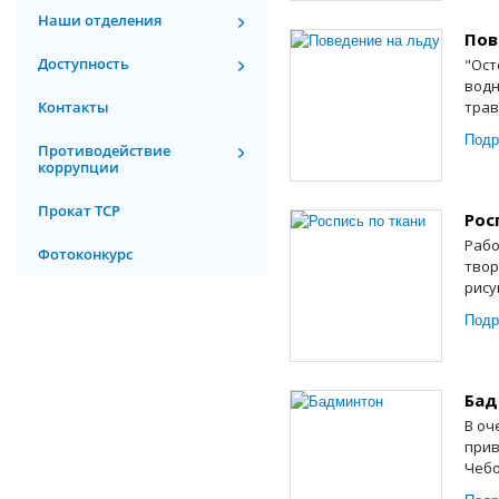
Наши отделения
Пов
Доступность
"Ост
водн
Контакты
трав
Подр
Противодействие
коррупции
Прокат ТСР
Рос
Рабо
Фотоконкурс
твор
рису
Подр
Бад
В оч
прив
Чебо