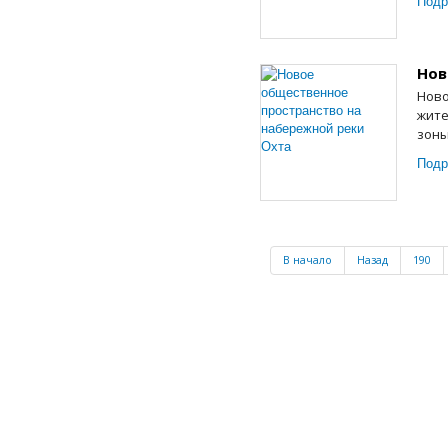
Подр
Нов
Ново
жите
зоны
Подр
В начало
Назад
190