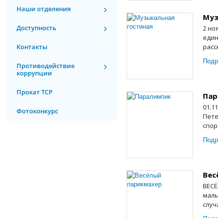
Наши отделения
Муз
Доступность
2 но
един
Контакты
расс
Подр
Противодействие
коррупции
Прокат ТСР
Пар
01.1
Фотоконкурс
Пете
спор
Подр
Вес
ВЕСЁ
малы
случ