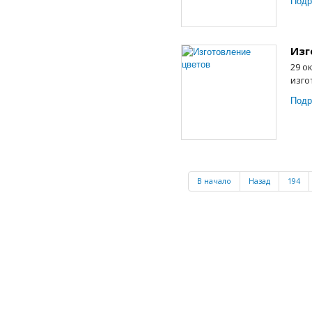
Подр
Изг
29 о
изго
Подр
В начало
Назад
194