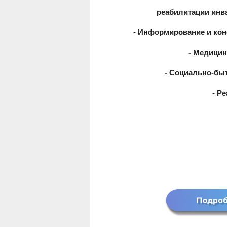
реабилитации инв
- Информирование и кон
- Медицин
- Социально-быт
- Р